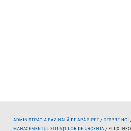
ADMINISTRAȚIA BAZINALĂ DE APĂ SIRET
/
DESPRE NOI
MANAGEMENTUL SITUAȚIILOR DE URGENTA
/
FLUX INFO