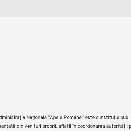
ministrația Națională ”Apele Române” este o instituție public
nanţată din venituri proprii, aflată în coordonarea autorității