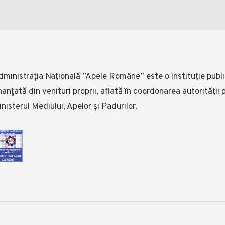
ministrația Națională ”Apele Române” este o instituție public
nanţată din venituri proprii, aflată în coordonarea autorității
nisterul Mediului, Apelor și Padurilor.