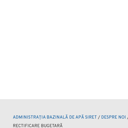
ADMINISTRAȚIA BAZINALĂ DE APĂ SIRET
/
DESPRE NOI
RECTIFICARE BUGETARĂ